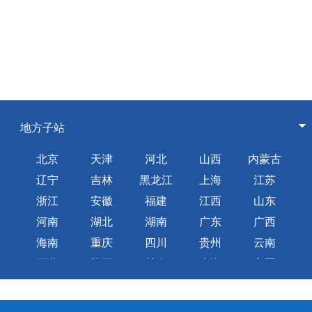
地方子站
北京
天津
河北
山西
内蒙古
辽宁
吉林
黑龙江
上海
江苏
浙江
安徽
福建
江西
山东
河南
湖北
湖南
广东
广西
海南
重庆
四川
贵州
云南
西藏
陕西
甘肃
青海
宁夏
新疆