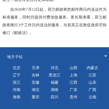
自2026年7月12日起，荷兰邮政将把邮件两日内送达作为
标准服务，同时仍提供付费加急服务。更长期来看，荷兰邮
政将推行3个工作日内送达的服务，当前其正在敦促政府尽快
修订《邮政法》。
地方子站
北京
天津
河北
山西
内蒙古
辽宁
吉林
黑龙江
上海
江苏
浙江
安徽
福建
江西
山东
河南
湖北
湖南
广东
广西
海南
重庆
四川
贵州
云南
西藏
陕西
甘肃
青海
宁夏