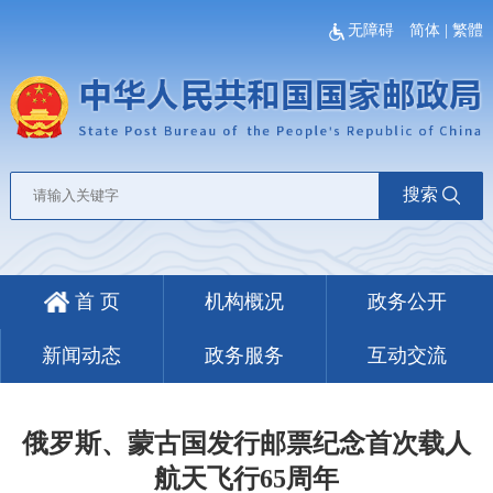
无障碍
简体
|
繁體
搜索
首 页
机构概况
政务公开
新闻动态
政务服务
互动交流
俄罗斯、蒙古国发行邮票纪念首次载人
航天飞行65周年