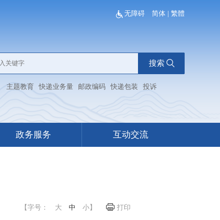
无障碍
简体
|
繁體
搜索
：
主题教育
快递业务量
邮政编码
快递包装
投诉
政务服务
互动交流
【字号：
大
中
小
】
打印