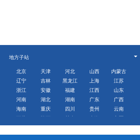
地方子站
北京
天津
河北
山西
内蒙古
辽宁
吉林
黑龙江
上海
江苏
浙江
安徽
福建
江西
山东
河南
湖北
湖南
广东
广西
海南
重庆
四川
贵州
云南
西藏
陕西
甘肃
青海
宁夏
新疆