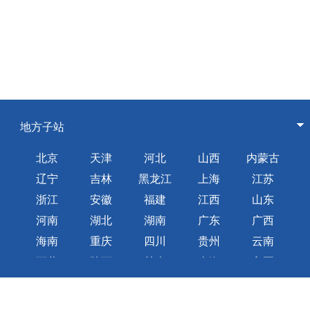
地方子站
北京
天津
河北
山西
内蒙古
辽宁
吉林
黑龙江
上海
江苏
浙江
安徽
福建
江西
山东
河南
湖北
湖南
广东
广西
海南
重庆
四川
贵州
云南
西藏
陕西
甘肃
青海
宁夏
新疆