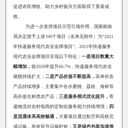
促进农民增收、助力乡村振兴方面取得了显著成
效。
为进一步发挥项目示范引领作用，国家邮政
局决定授予上述
100
个项目（名单见附件）为“
2021
年快递服务现代农业金牌项目”。
2021
年快递服务
现代农业金牌项目呈现以下特征：
一是项目数量大
幅增加，
较
2020
年提升
66.7%
，快递服务现代农业
规模持续扩大；
二是产品价值不断提高，
高单价农
产品持续增多，主要集中在水蜜桃、荔枝、海鲜等
高价值生鲜类农产品；
三是服务模式优化提升，
寄
递物流对农村电商的定制化服务能力持续增强；
四
是流通体系高效畅通，
大量项目通过航空和高铁完
成运输，有效提升运输时效；
五是绿色包装加速推