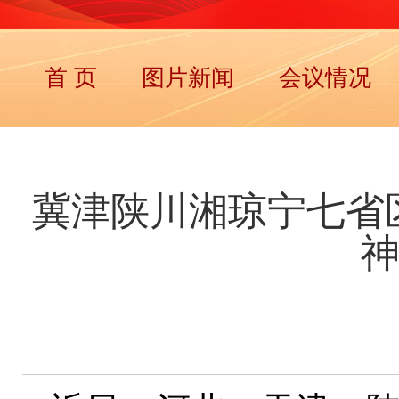
首 页
图片新闻
会议情况
冀津陕川湘琼宁七省
神