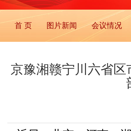
首 页
图片新闻
会议情况
京豫湘赣宁川六省区