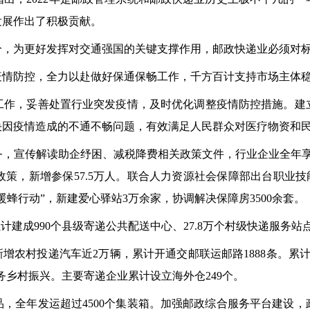
发展作出了积极贡献。
分，为更好发挥对交通强国的关键支撑作用，邮政快递业必须对
业疫情防控，全力以赴做好保通保畅工作，千方百计支持市场主体
工作，妥善处置行业突发疫情，及时优化调整疫情防控措施。建
决因疫情造成的不通不畅问题，有效满足人民群众对医疗物资和
，宣传解读助企纾困、减税降费相关政策文件，行业企业全年享
策，新增参保57.5万人。联合人力资源社会保障部出台职业技能
暖蜂行动”，新建爱心驿站3万余家，协调解决保障房3500余套。
累计建成990个县级寄递公共配送中心、27.8万个村级快递服务
增农村投递汽车近2万辆，累计开通交邮联运邮路1888条。累
服务乡村振兴。主要寄递企业累计设立海外仓249个。
，全年发运超过4500个集装箱。加强邮政综合服务平台建设