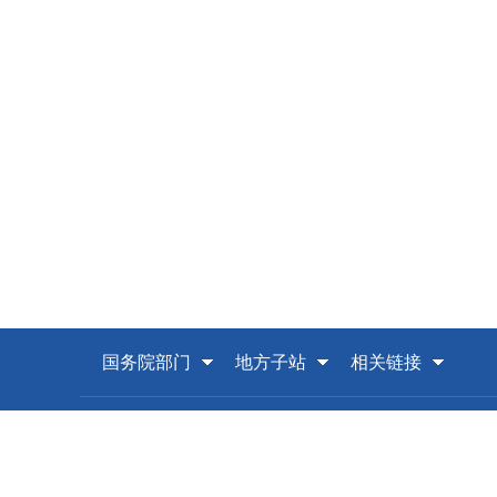
国务院部门
地方子站
相关链接
版权所有：中华人民共和国国家邮政局 主办单位
京ICP备案08008301号-1
政府网站标识码：BM71000