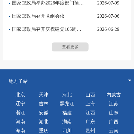
国家邮政局举办2026年度部门预算编制和信访业务联合培训班
2026-07-09
国家邮政局召开党组会议
2026-07-06
国家邮政局召开庆祝建党105周年暨“两优一先”表彰大会
2026-06-29
查看更多
地方子站
北京
天津
河北
山西
内蒙古
辽宁
吉林
黑龙江
上海
江苏
浙江
安徽
福建
江西
山东
河南
湖北
湖南
广东
广西
海南
重庆
四川
贵州
云南