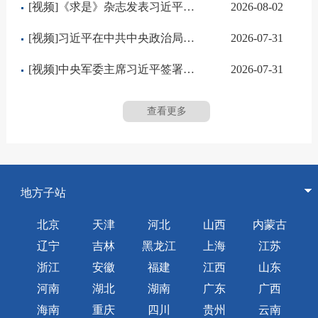
[视频]《求是》杂志发表习近平总书记重要文章《加快建设健康中国》
2026-08-02
[视频]习近平在中共中央政治局第二十七次集体学习时强调 强化政治引领 深化创新发展 高质量推进国防和军队现代化
2026-07-31
[视频]中央军委主席习近平签署通令 给1名个人记功
2026-07-31
查看更多
地方子站
北京
天津
河北
山西
内蒙古
辽宁
吉林
黑龙江
上海
江苏
浙江
安徽
福建
江西
山东
河南
湖北
湖南
广东
广西
海南
重庆
四川
贵州
云南