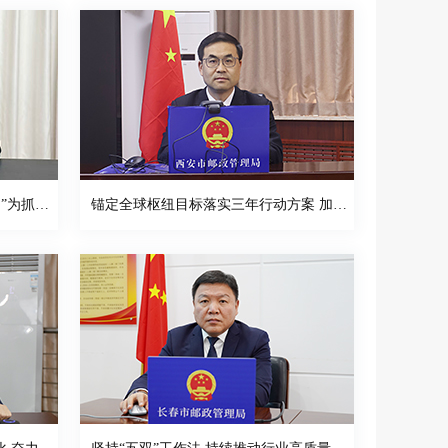
锚定高质量发展目标 以“六个着力”为抓手 为加快建设交通强国邮政新篇章贡献四川力量
锚定全球枢纽目标落实三年行动方案 加速激发西安邮政业转型升级新动能 坚实支撑交通强国邮政篇战略落地