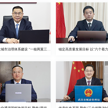
聚焦超大城市治理体系建设 “一核两翼三引领”推进邮政快递业高质量发展