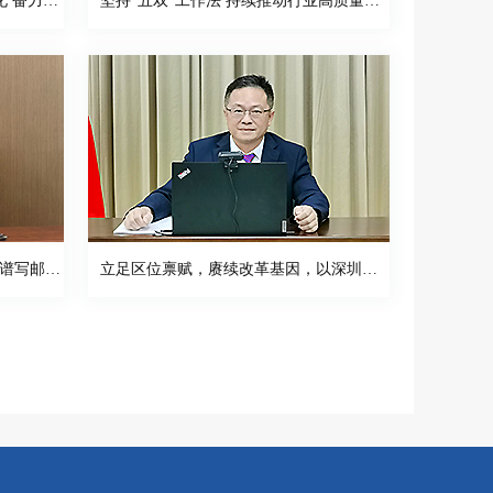
传承红色基因 聚焦“三个优势”转化 奋力谱写中国式现代化武汉邮政业新篇章
坚持“五双”工作法 持续推动行业高质量发展高水平安全高效能治理
聚力改革创新 勇于担当作为 奋力谱写邮政快递业高质量发展南京新篇章
立足区位禀赋，赓续改革基因，以深圳邮政快递业高质量发展新成效，服务交通强国邮政篇建设