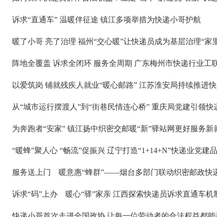
诉求“直通车” 温暖伴征途 镇江多项举措为快递小哥护航
暖了小哥 亮了治理 福州“交心暖”让快递员成为基层治理“家
阵地全覆盖 诉求全闭环 服务全周期 广东梅州市快递行业
以爱筑岗 铺就残疾人就业“暖心邮路” 江苏淮安局持续推进
从“城市运行摆渡人”到“街巷民情连心桥” 重庆局党建引领
为奔跑者“安家” 镇江扬中织密交邮暖“新”驿站网更好服务新
“暖蜂”聚人心 “畅流”促振兴 辽宁打造“1+14+N”快递业党建
服务送上门 暖意惠“蜂群”——烟台多部门联动织密邮政快
诉求“码”上办 暖心“驿”家亲 江西探索快递员诉求直通车机
快递小哥首次走进全国政协 让每一位劳动者的合法权益都能