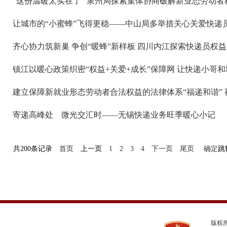
“这份温暖太实在了” 泉州局探索集体协商破解新业态劳动
让城市的“小蜜蜂”飞得更稳——中山局多举措关心关爱快递
齐心协力筑新巢 争创“暖蜂”新样板 四川内江探索快递员权
镇江以暖心政策织密“权益+关爱+成长”保障网 让快递小哥
建立保障新就业形态劳动者合法权益的法律体系“福递和谐”
寄递高峰处 微光交汇时——无锡快递业务旺季暖心小记
共200条记录
首页
上一页
1
2
3
4
下一页
尾页
确定
跳
版权