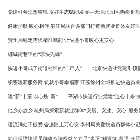
党建引领思想铸魂 友好生态赋能发展—天津北辰区持续推
健康护航 暖心相伴 湛江局联合多部门打造新就业群体友好
贺州局锚定需求精准赋能 让快递小哥暖心更安心
椰城街巷里的“琼快先蜂”
快递小哥成了街道社区的“自己人”——北京快递业党建引领
织密暖新服务网 筑就小哥幸福家 江苏徐州全域推进快递员
暖“新”十策 以心焕“新”——平湖市快递行业党建“连心十条
他乡亦故乡 杭州局探索新就业群体“安居、安业、安心”服务
暖流涌处千般爱 奋进路上万心安 泰州局关爱快递员群体小
如何保障快递员群体合法权益？立足“当下”解近忧 着眼“长远