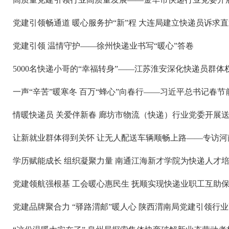
党建引领畅通道 暖心服务护“新”程 大连局建立快递员诉求直
党建引领 温情守护——徐州快递业书写“暖心”答卷
5000名快递小哥的“幸福转身”——江苏淮安深化快递员群
一声“辛苦”暖寒冬 百万“蜂心”向春行——习近平总书记春
情暖快递员 关爱伴新春 廊坊市物流（快递）行业党委开展
让新就业群体得到关怀 让无人配送车辆顺畅上路——专访
学历赋能成长 组织凝聚力量 南通江海新才学院为快递人才
党建领航强根基 工会暖心惠民生 抚顺实现快递业职工互助
党建品牌聚合力 “驿路渭邮”暖人心 陕西渭南局党建引领行